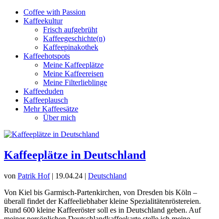
Coffee with Passion
Kaffeekultur
Frisch aufgebrüht
Kaffeegeschichte(n)
Kaffeepinakothek
Kaffeehotspots
Meine Kaffeeplätze
Meine Kaffeereisen
Meine Filterlieblinge
Kaffeeduden
Kaffeeplausch
Mehr Kaffeesätze
Über mich
Kaffeeplätze in Deutschland
von
Patrik Hof
|
19.04.24
|
Deutschland
Von Kiel bis Garmisch-Partenkirchen, von Dresden bis Köln –
überall findet der Kaffeeliebhaber kleine Spezialitätenröstereien.
Rund 600 kleine Kaffeeröster soll es in Deutschland geben. Auf
meiner persönlichen Deutschlandkaffeekarte stelle ich meine...