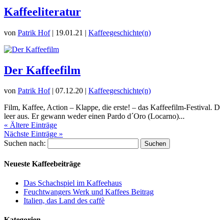
Kaffeeliteratur
von
Patrik Hof
|
19.01.21
|
Kaffeegeschichte(n)
Der Kaffeefilm
von
Patrik Hof
|
07.12.20
|
Kaffeegeschichte(n)
Film, Kaffee, Action – Klappe, die erste! – das Kaffeefilm-Festival. D
leer aus. Er gewann weder einen Pardo d´Oro (Locarno)...
« Ältere Einträge
Nächste Einträge »
Suchen nach:
Neueste Kaffeebeiträge
Das Schachspiel im Kaffeehaus
Feuchtwangers Werk und Kaffees Beitrag
Italien, das Land des caffè
Kategorien