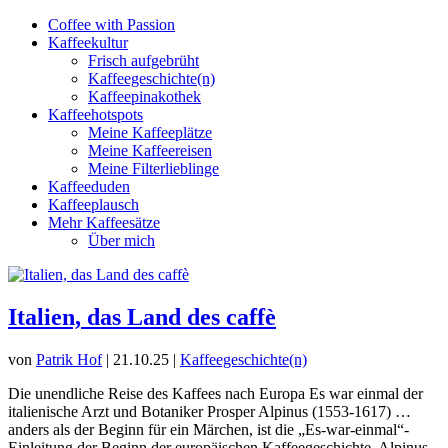
Coffee with Passion
Kaffeekultur
Frisch aufgebrüht
Kaffeegeschichte(n)
Kaffeepinakothek
Kaffeehotspots
Meine Kaffeeplätze
Meine Kaffeereisen
Meine Filterlieblinge
Kaffeeduden
Kaffeeplausch
Mehr Kaffeesätze
Über mich
Italien, das Land des caffè
von
Patrik Hof
|
21.10.25
|
Kaffeegeschichte(n)
Die unendliche Reise des Kaffees nach Europa Es war einmal der
italienische Arzt und Botaniker Prosper Alpinus (1553-1617) …
anders als der Beginn für ein Märchen, ist die „Es-war-einmal“-
Einleitung der Beginn der europäischen Kaffeegeschichte. Alpinus