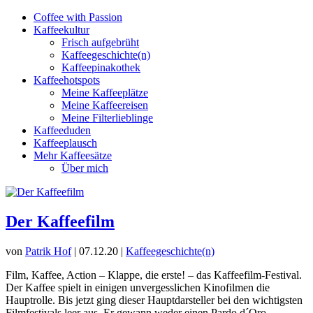
Coffee with Passion
Kaffeekultur
Frisch aufgebrüht
Kaffeegeschichte(n)
Kaffeepinakothek
Kaffeehotspots
Meine Kaffeeplätze
Meine Kaffeereisen
Meine Filterlieblinge
Kaffeeduden
Kaffeeplausch
Mehr Kaffeesätze
Über mich
Der Kaffeefilm
von
Patrik Hof
|
07.12.20
|
Kaffeegeschichte(n)
Film, Kaffee, Action – Klappe, die erste! – das Kaffeefilm-Festival.
Der Kaffee spielt in einigen unvergesslichen Kinofilmen die
Hauptrolle. Bis jetzt ging dieser Hauptdarsteller bei den wichtigsten
Filmfestivals leer aus. Er gewann weder einen Pardo d´Oro