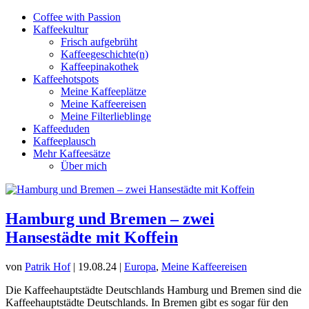
Coffee with Passion
Kaffeekultur
Frisch aufgebrüht
Kaffeegeschichte(n)
Kaffeepinakothek
Kaffeehotspots
Meine Kaffeeplätze
Meine Kaffeereisen
Meine Filterlieblinge
Kaffeeduden
Kaffeeplausch
Mehr Kaffeesätze
Über mich
Hamburg und Bremen – zwei
Hansestädte mit Koffein
von
Patrik Hof
|
19.08.24
|
Europa
,
Meine Kaffeereisen
Die Kaffeehauptstädte Deutschlands Hamburg und Bremen sind die
Kaffeehauptstädte Deutschlands. In Bremen gibt es sogar für den