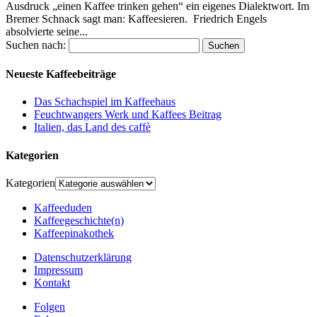
Ausdruck „einen Kaffee trinken gehen“ ein eigenes Dialektwort. Im
Bremer Schnack sagt man: Kaffeesieren. Friedrich Engels
absolvierte seine...
Suchen nach:
Neueste Kaffeebeiträge
Das Schachspiel im Kaffeehaus
Feuchtwangers Werk und Kaffees Beitrag
Italien, das Land des caffè
Kategorien
Kategorien
Kaffeeduden
Kaffeegeschichte(n)
Kaffeepinakothek
Datenschutzerklärung
Impressum
Kontakt
Folgen