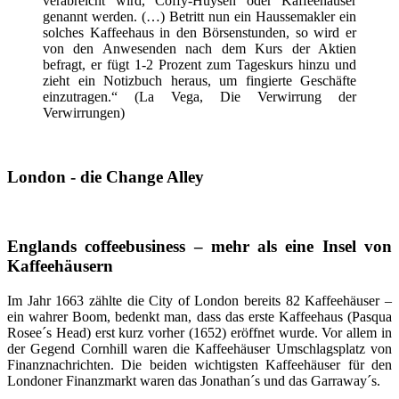
verabreicht wird, Coffy-Huysen oder Kaffeehäuser
genannt werden. (…) Betritt nun ein Haussemakler ein
solches Kaffeehaus in den Börsenstunden, so wird er
von den Anwesenden nach dem Kurs der Aktien
befragt, er fügt 1-2 Prozent zum Tageskurs hinzu und
zieht ein Notizbuch heraus, um fingierte Geschäfte
einzutragen.“ (La Vega, Die Verwirrung der
Verwirrungen)
London - die Change Alley
Englands coffeebusiness – mehr als eine Insel von
Kaffeehäusern
Im Jahr 1663 zählte die City of London bereits 82 Kaffeehäuser –
ein wahrer Boom, bedenkt man, dass das erste Kaffeehaus (Pasqua
Rosee´s Head) erst kurz vorher (1652) eröffnet wurde. Vor allem in
der Gegend Cornhill waren die Kaffeehäuser Umschlagsplatz von
Finanznachrichten. Die beiden wichtigsten Kaffeehäuser für den
Londoner Finanzmarkt waren das Jonathan´s und das Garraway´s.