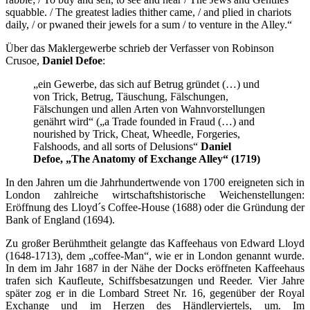
squabble. / The greatest ladies thither came, / and plied in chariots
daily, / or pwaned their jewels for a sum / to venture in the Alley.“
Über das Maklergewerbe schrieb der Verfasser von Robinson
Crusoe,
Daniel Defoe
:
„ein Gewerbe, das sich auf Betrug gründet (…) und
von Trick, Betrug, Täuschung, Fälschungen,
Fälschungen und allen Arten von Wahnvorstellungen
genährt wird“ („a Trade founded in Fraud (…) and
nourished by Trick, Cheat, Wheedle, Forgeries,
Falshoods, and all sorts of Delusions“
Daniel
Defoe, „The Anatomy of Exchange Alley“ (1719)
In den Jahren um die Jahrhundertwende von 1700 ereigneten sich in
London zahlreiche wirtschaftshistorische Weichenstellungen:
Eröffnung des Lloyd´s Coffee-House (1688) oder die Gründung der
Bank of England (1694).
Zu großer Berühmtheit gelangte das Kaffeehaus von Edward Lloyd
(1648-1713), dem „coffee-Man“, wie er in London genannt wurde.
In dem im Jahr 1687 in der Nähe der Docks eröffneten Kaffeehaus
trafen sich Kaufleute, Schiffsbesatzungen und Reeder. Vier Jahre
später zog er in die Lombard Street Nr. 16, gegenüber der Royal
Exchange und im Herzen des Händlerviertels, um. Im