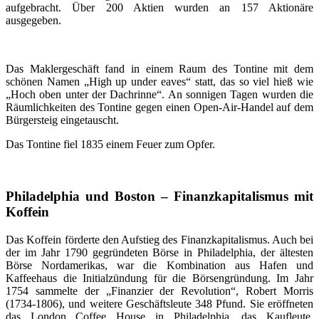
aufgebracht. Über 200 Aktien wurden an 157 Aktionäre
ausgegeben.
Das Maklergeschäft fand in einem Raum des Tontine mit dem
schönen Namen „High up under eaves“ statt, das so viel hieß wie
„Hoch oben unter der Dachrinne“. An sonnigen Tagen wurden die
Räumlichkeiten des Tontine gegen einen Open-Air-Handel auf dem
Bürgersteig eingetauscht.
Das Tontine fiel 1835 einem Feuer zum Opfer.
Philadelphia und Boston – Finanzkapitalismus mit
Koffein
Das Koffein förderte den Aufstieg des Finanzkapitalismus. Auch bei
der im Jahr 1790 gegründeten Börse in Philadelphia, der ältesten
Börse Nordamerikas, war die Kombination aus Hafen und
Kaffeehaus die Initialzündung für die Börsengründung. Im Jahr
1754 sammelte der „Finanzier der Revolution“, Robert Morris
(1734-1806), und weitere Geschäftsleute 348 Pfund. Sie eröffneten
das London Coffee House in Philadelphia, das Kaufleute,