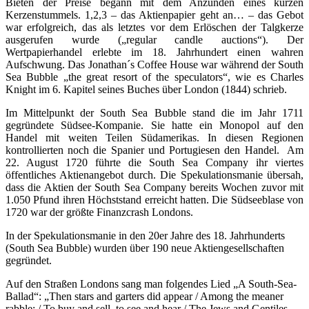
Bieten der Preise begann mit dem Anzünden eines kurzen
Kerzenstummels. 1,2,3 – das Aktienpapier geht an… – das Gebot
war erfolgreich, das als letztes vor dem Erlöschen der Talgkerze
ausgerufen wurde („regular candle auctions“). Der
Wertpapierhandel erlebte im 18. Jahrhundert einen wahren
Aufschwung. Das Jonathan´s Coffee House war während der South
Sea Bubble „the great resort of the speculators“, wie es Charles
Knight im 6. Kapitel seines Buches über London (1844) schrieb.
Im Mittelpunkt der South Sea Bubble stand die im Jahr 1711
gegründete Südsee-Kompanie. Sie hatte ein Monopol auf den
Handel mit weiten Teilen Südamerikas. In diesen Regionen
kontrollierten noch die Spanier und Portugiesen den Handel. Am
22. August 1720 führte die South Sea Company ihr viertes
öffentliches Aktienangebot durch. Die Spekulationsmanie übersah,
dass die Aktien der South Sea Company bereits Wochen zuvor mit
1.050 Pfund ihren Höchststand erreicht hatten. Die Südseeblase von
1720 war der größte Finanzcrash Londons.
In der Spekulationsmanie in den 20er Jahre des 18. Jahrhunderts
(South Sea Bubble) wurden über 190 neue Aktiengesellschaften
gegründet.
Auf den Straßen Londons sang man folgendes Lied „A South-Sea-
Ballad“: „Then stars and garters did appear / Among the meaner
rabble; / To buy and sell, to see and hear / The Jews and Gentiles