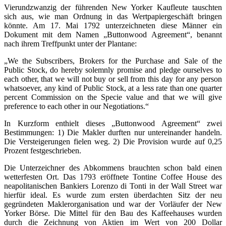
Vierundzwanzig der führenden New Yorker Kaufleute tauschten
sich aus, wie man Ordnung in das Wertpapiergeschäft bringen
könnte. Am 17. Mai 1792 unterzeichneten diese Männer ein
Dokument mit dem Namen „Buttonwood Agreement“, benannt
nach ihrem Treffpunkt unter der Plantane:
„We the Subscribers, Brokers for the Purchase and Sale of the
Public Stock, do hereby solemnly promise and pledge ourselves to
each other, that we will not buy or sell from this day for any person
whatsoever, any kind of Public Stock, at a less rate than one quarter
percent Commission on the Specie value and that we will give
preference to each other in our Negotiations.“
In Kurzform enthielt dieses „Buttonwood Agreement“ zwei
Bestimmungen: 1) Die Makler durften nur untereinander handeln.
Die Versteigerungen fielen weg. 2) Die Provision wurde auf 0,25
Prozent festgeschrieben.
Die Unterzeichner des Abkommens brauchten schon bald einen
wetterfesten Ort. Das 1793 eröffnete Tontine Coffee House des
neapolitanischen Bankiers Lorenzo di Tonti in der Wall Street war
hierfür ideal. Es wurde zum ersten überdachten Sitz der neu
gegründeten Maklerorganisation und war der Vorläufer der New
Yorker Börse. Die Mittel für den Bau des Kaffeehauses wurden
durch die Zeichnung von Aktien im Wert von 200 Dollar