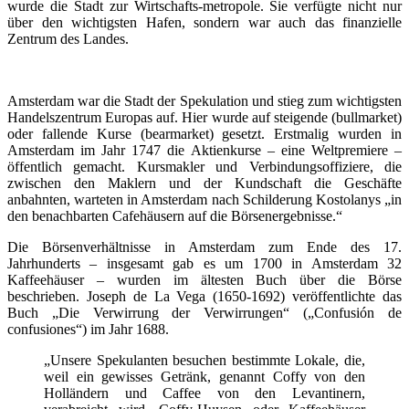
wurde die Stadt zur Wirtschafts-metropole. Sie verfügte nicht nur
über den wichtigsten Hafen, sondern war auch das finanzielle
Zentrum des Landes.
Amsterdam war die Stadt der Spekulation und stieg zum wichtigsten
Handelszentrum Europas auf. Hier wurde auf steigende (bullmarket)
oder fallende Kurse (bearmarket) gesetzt. Erstmalig wurden in
Amsterdam im Jahr 1747 die Aktienkurse – eine Weltpremiere –
öffentlich gemacht. Kursmakler und Verbindungsoffiziere, die
zwischen den Maklern und der Kundschaft die Geschäfte
anbahnten, warteten in Amsterdam nach Schilderung Kostolanys „in
den benachbarten Cafehäusern auf die Börsenergebnisse.“
Die Börsenverhältnisse in Amsterdam zum Ende des 17.
Jahrhunderts – insgesamt gab es um 1700 in Amsterdam 32
Kaffeehäuser – wurden im ältesten Buch über die Börse
beschrieben. Joseph de La Vega (1650-1692) veröffentlichte das
Buch „Die Verwirrung der Verwirrungen“ („Confusión de
confusiones“) im Jahr 1688.
„Unsere Spekulanten besuchen bestimmte Lokale, die,
weil ein gewisses Getränk, genannt Coffy von den
Holländern und Caffee von den Levantinern,