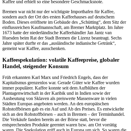
Kaffee und erhielt so eine besondere Geschmacksnote.
Bremen war nicht nur der wichtigste Importhafen für Kaffee,
sondern auch der Ort des ersten Kaffeehauses auf deutschem
Boden. Dieses eröffnete im Gebäude des „Schütting“, dem Sitz der
einflussreichen Kaufmannschaft, am Bremer Marktplatz. Im Jahre
1673 hatte der niederländische Kaffeehändler Jan Jantz van
Huesden beim Rat der Stadt Bremen die Lizenz beantragt. Sechs
Jahre später durfte er das „ausländische indianische Getränk“,
gemeint war Kaffee, ausschenken.
Kaffeespekulation: volatile Kaffeepreise, globaler
Handel, steigender Konsum
Früh erkannten Karl Marx und Friedrich Engels, dass der
Kapitalismus grenzenlos war. Gerade Güter wie Kaffee wurden
immer populärer. Kaffee konnte seit dem Aufblühen der
Plantagenwirtschaft in der Karibik und in Indien sowie der
Ausbeutung von Sklaven als preiswerte Massenware in vielen
Städten Europas angeboten werden. An den europäischen
Rohstoffbörsen gab es ein Auf und Ab des Preises. Es entwickelte
sich an den Rohstoffbörsen – auch in Bremen – der Terminhandel.
Die Verkäufe fanden bereits an der Börse statt, bevor die
entsprechenden Produkte geerntet waren bzw. am Ort vorrätig
waren. Die Spekulation griff auch in Europa um sich. So waren die