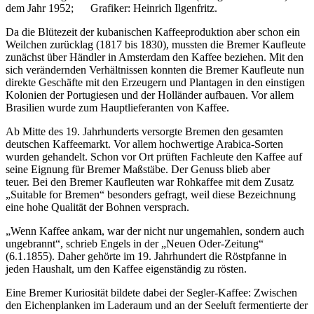
dem Jahr 1952; Grafiker: Heinrich Ilgenfritz.
Da die Blütezeit der kubanischen Kaffeeproduktion aber schon ein
Weilchen zurücklag (1817 bis 1830), mussten die Bremer Kaufleute
zunächst über Händler in Amsterdam den Kaffee beziehen. Mit den
sich verändernden Verhältnissen konnten die Bremer Kaufleute nun
direkte Geschäfte mit den Erzeugern und Plantagen in den einstigen
Kolonien der Portugiesen und der Holländer aufbauen. Vor allem
Brasilien wurde zum Hauptlieferanten von Kaffee.
Ab Mitte des 19. Jahrhunderts versorgte Bremen den gesamten
deutschen Kaffeemarkt. Vor allem hochwertige Arabica-Sorten
wurden gehandelt. Schon vor Ort prüften Fachleute den Kaffee auf
seine Eignung für Bremer Maßstäbe. Der Genuss blieb aber
teuer. Bei den Bremer Kaufleuten war Rohkaffee mit dem Zusatz
„Suitable for Bremen“ besonders gefragt, weil diese Bezeichnung
eine hohe Qualität der Bohnen versprach.
„Wenn Kaffee ankam, war der nicht nur ungemahlen, sondern auch
ungebrannt“, schrieb Engels in der „Neuen Oder-Zeitung“
(6.1.1855). Daher gehörte im 19. Jahrhundert die Röstpfanne in
jeden Haushalt, um den Kaffee eigenständig zu rösten.
Eine Bremer Kuriosität bildete dabei der Segler-Kaffee: Zwischen
den Eichenplanken im Laderaum und an der Seeluft fermentierte der