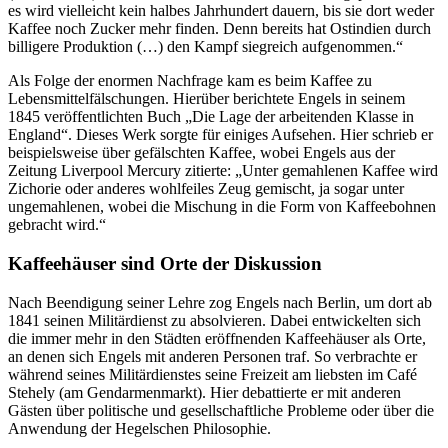
es wird vielleicht kein halbes Jahrhundert dauern, bis sie dort weder
Kaffee noch Zucker mehr finden. Denn bereits hat Ostindien durch
billigere Produktion (…) den Kampf siegreich aufgenommen.“
Als Folge der enormen Nachfrage kam es beim Kaffee zu
Lebensmittelfälschungen. Hierüber berichtete Engels in seinem
1845 veröffentlichten Buch „Die Lage der arbeitenden Klasse in
England“. Dieses Werk sorgte für einiges Aufsehen. Hier schrieb er
beispielsweise über gefälschten Kaffee, wobei Engels aus der
Zeitung Liverpool Mercury zitierte: „Unter gemahlenen Kaffee wird
Zichorie oder anderes wohlfeiles Zeug gemischt, ja sogar unter
ungemahlenen, wobei die Mischung in die Form von Kaffeebohnen
gebracht wird.“
Kaffeehäuser sind Orte der Diskussion
Nach Beendigung seiner Lehre zog Engels nach Berlin, um dort ab
1841 seinen Militärdienst zu absolvieren. Dabei entwickelten sich
die immer mehr in den Städten eröffnenden Kaffeehäuser als Orte,
an denen sich Engels mit anderen Personen traf. So verbrachte er
während seines Militärdienstes seine Freizeit am liebsten im Café
Stehely (am Gendarmenmarkt). Hier debattierte er mit anderen
Gästen über politische und gesellschaftliche Probleme oder über die
Anwendung der Hegelschen Philosophie.