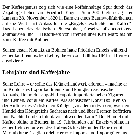
Der Kaffeegenuss zog sich wie eine koffeinhaltige Spur durch das
75-jährige Leben von Friedrich Engels. Sein 200. Geburtstag – er
kam am 28. November 1820 in Barmen eines Baumwollfabrikanten
auf die Welt – ist Anlass für die „Engels-Geschichte mit Kaffee“.
Das Leben des deutschen Philosophen, Gesellschaftstheoretikers,
Journalisten und Historikers von Bremen über Karl Marx bis hin
zum Kaffee mit Bohnen.
Seinen ersten Kontakt zu Bohnen hatte Friedrich Engels während
seiner kaufmännischen Lehre, die er von 1838 bis 1841 in Bremen
absolvierte.
Lehrjahre sind Kaffeejahre
Seine Lehre – er sollte das Krämerhandwerk erlernen – machte er
im Kontor des Exportkaufmanns und königlich-sächsischen
Konsuls, Heinrich Leupold. Leupold importierte neben Zigarren
und Leinen, vor allem Kaffee. Als sächsischer Konsul solle er, so
der Auftrag des sächsischen Königs, „zu allem mitwirken, was den
Handel des Königreichs Sachsens nach und über Bremen befördern
und Nachteil und Gefahr davon abwenden kann.“ Der Handel mit
Kaffee blühte in Bremen im 19. Jahrhundert auf. Engels wohnte in
seiner Lehrzeit unweit des Hafens Schlachte in der Nähe der St.
Martinikirche. Täglich erlebte er wie Import- und Exportgüter aus