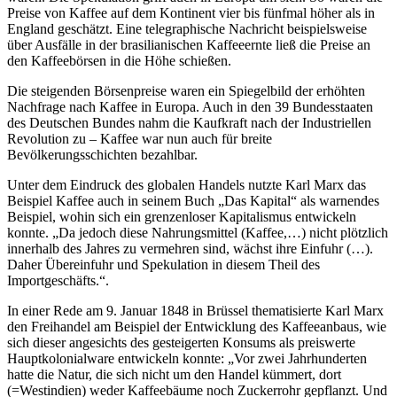
Preise von Kaffee auf dem Kontinent vier bis fünfmal höher als in
England geschätzt. Eine telegraphische Nachricht beispielsweise
über Ausfälle in der brasilianischen Kaffeeernte ließ die Preise an
den Kaffeebörsen in die Höhe schießen.
Die steigenden Börsenpreise waren ein Spiegelbild der erhöhten
Nachfrage nach Kaffee in Europa. Auch in den 39 Bundesstaaten
des Deutschen Bundes nahm die Kaufkraft nach der Industriellen
Revolution zu – Kaffee war nun auch für breite
Bevölkerungsschichten bezahlbar.
Unter dem Eindruck des globalen Handels nutzte Karl Marx das
Beispiel Kaffee auch in seinem Buch „Das Kapital“ als warnendes
Beispiel, wohin sich ein grenzenloser Kapitalismus entwickeln
konnte. „Da jedoch diese Nahrungsmittel (Kaffee,…) nicht plötzlich
innerhalb des Jahres zu vermehren sind, wächst ihre Einfuhr (…).
Daher Übereinfuhr und Spekulation in diesem Theil des
Importgeschäfts.“.
In einer Rede am 9. Januar 1848 in Brüssel thematisierte Karl Marx
den Freihandel am Beispiel der Entwicklung des Kaffeeanbaus, wie
sich dieser angesichts des gesteigerten Konsums als preiswerte
Hauptkolonialware entwickeln konnte: „Vor zwei Jahrhunderten
hatte die Natur, die sich nicht um den Handel kümmert, dort
(=Westindien) weder Kaffeebäume noch Zuckerrohr gepflanzt. Und