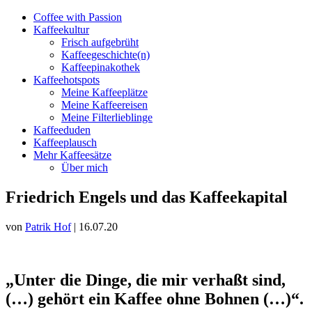
Coffee with Passion
Kaffeekultur
Frisch aufgebrüht
Kaffeegeschichte(n)
Kaffeepinakothek
Kaffeehotspots
Meine Kaffeeplätze
Meine Kaffeereisen
Meine Filterlieblinge
Kaffeeduden
Kaffeeplausch
Mehr Kaffeesätze
Über mich
Friedrich Engels und das Kaffeekapital
von
Patrik Hof
|
16.07.20
„Unter die Dinge, die mir verhaßt sind,
(…) gehört ein Kaffee ohne Bohnen (…)“.