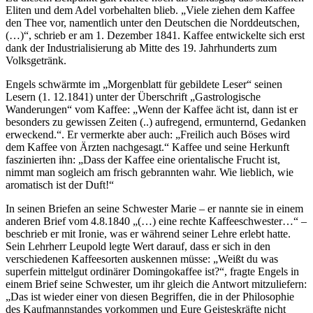
Eliten und dem Adel vorbehalten blieb. „Viele ziehen dem Kaffee
den Thee vor, namentlich unter den Deutschen die Norddeutschen,
(…)“, schrieb er am 1. Dezember 1841. Kaffee entwickelte sich erst
dank der Industrialisierung ab Mitte des 19. Jahrhunderts zum
Volksgetränk.
Engels schwärmte im „Morgenblatt für gebildete Leser“ seinen
Lesern (1. 12.1841) unter der Überschrift „Gastrologische
Wanderungen“ vom Kaffee: „Wenn der Kaffee ächt ist, dann ist er
besonders zu gewissen Zeiten (..) aufregend, ermunternd, Gedanken
erweckend.“. Er vermerkte aber auch: „Freilich auch Böses wird
dem Kaffee von Ärzten nachgesagt.“ Kaffee und seine Herkunft
faszinierten ihn: „Dass der Kaffee eine orientalische Frucht ist,
nimmt man sogleich am frisch gebrannten wahr. Wie lieblich, wie
aromatisch ist der Duft!“
In seinen Briefen an seine Schwester Marie – er nannte sie in einem
anderen Brief vom 4.8.1840 „(…) eine rechte Kaffeeschwester…“ –
beschrieb er mit Ironie, was er während seiner Lehre erlebt hatte.
Sein Lehrherr Leupold legte Wert darauf, dass er sich in den
verschiedenen Kaffeesorten auskennen müsse: „Weißt du was
superfein mittelgut ordinärer Domingokaffee ist?“, fragte Engels in
einem Brief seine Schwester, um ihr gleich die Antwort mitzuliefern:
„Das ist wieder einer von diesen Begriffen, die in der Philosophie
des Kaufmannstandes vorkommen und Eure Geisteskräfte nicht