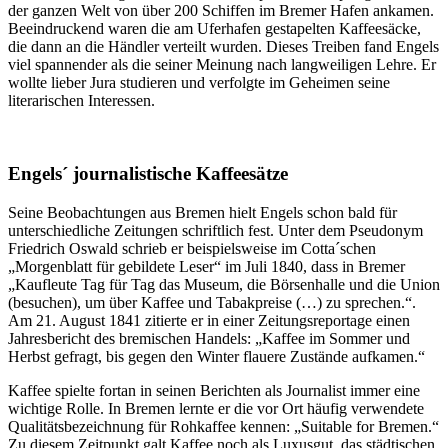
der ganzen Welt von über 200 Schiffen im Bremer Hafen ankamen.
Beeindruckend waren die am Uferhafen gestapelten Kaffeesäcke,
die dann an die Händler verteilt wurden. Dieses Treiben fand Engels
viel spannender als die seiner Meinung nach langweiligen Lehre. Er
wollte lieber Jura studieren und verfolgte im Geheimen seine
literarischen Interessen.
Engels´ journalistische Kaffeesätze
Seine Beobachtungen aus Bremen hielt Engels schon bald für
unterschiedliche Zeitungen schriftlich fest. Unter dem Pseudonym
Friedrich Oswald schrieb er beispielsweise im Cotta´schen
„Morgenblatt für gebildete Leser“ im Juli 1840, dass in Bremer
„Kaufleute Tag für Tag das Museum, die Börsenhalle und die Union
(besuchen), um über Kaffee und Tabakpreise (…) zu sprechen.“.
Am 21. August 1841 zitierte er in einer Zeitungsreportage einen
Jahresbericht des bremischen Handels: „Kaffee im Sommer und
Herbst gefragt, bis gegen den Winter flauere Zustände aufkamen.“
Kaffee spielte fortan in seinen Berichten als Journalist immer eine
wichtige Rolle. In Bremen lernte er die vor Ort häufig verwendete
Qualitätsbezeichnung für Rohkaffee kennen: „Suitable for Bremen.“
Zu diesem Zeitpunkt galt Kaffee noch als Luxusgut, das städtischen