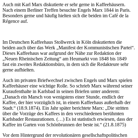
Auch mit Karl Marx diskutierte er sehr gerne in Kaffeehäusern.
Nach einem Berliner Treffen besuchte Engels Marx 1844 in Paris.
Besonders gerne und häufig hielten sich die beiden im Café de la
Régence auf.
Im Deutschen Kaffeehaus Stollwerck in Köln diskutierten die
beiden auch über das Werk „Manifest der Kommunistischen Partei“.
Dieses Kaffeehaus war aufgrund der Nähe zur Redaktion der
„Neuen Rheinischen Zeitung“ am Heumarkt von 1848 bis 1849
fast ein zweites Redaktionsbüro, in dem sich die Redakteure sehr
gerne aufhielten.
Auch im privaten Briefwechsel zwischen Engels und Marx spielen
Kaffeehäuser eine wichtige Rolle. So schrieb Marx während seiner
Kuraufenthalte in Karlsbad in seinen Briefen unter anderem:
„Danach ein Marsch von wenigstens einer Stunde, endlich der
Kaffee, der hier vorzüglich ist, in einem Kaffeehaus außerhalb der
Stadt.“ (18.9.1874). Ein Jahr später berichtete Marx: „Die stritten
über die Vorzüge des Kaffees in den verschiedenen berühmten
Karlsbader Restaurationen. (…) Es ist statistisch erwiesen, dass der
Kaffee im Garten von Schönbrunnen der beste ist.“ (21.8.1875)
Vor dem Hintergrund der revolutionären gesellschaftspolitischen